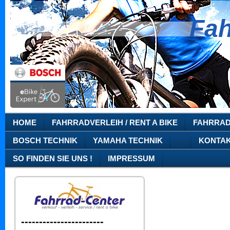
Fah
Ze
A
HOME
FAHRRADVERLEIH / RENT A BIKE
FAHRRAD
BOSCH TECHNIK
YAMAHA TECHNIK
--
KONTA
SO FINDEN SIE UNS !
IMPRESSUM
-----------------------