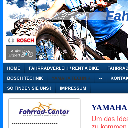
Fah
Ze
A
HOME
FAHRRADVERLEIH / RENT A BIKE
FAHRRAD
BOSCH TECHNIK
YAMAHA TECHNIK
--
KONTA
SO FINDEN SIE UNS !
IMPRESSUM
YAMAHA W
Um das Idea
-----------------------
zu kommen, 