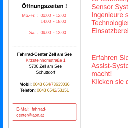
Öffnungszeiten !
Sensor Sys
Ingenieure 
Mo.-Fr. :
09:00 - 12:00
14:00 - 18:00
Technologien
Einsatzbere
Sa. :
09:00 - 12:00
Fahrrad-Center Zell am See
Erfahren Si
Kitzsteinhornstraße 1
Assist-Sys
5700 Zell am See
Schüttdorf
macht!
Klicken sie 
Mobil
:
0043 664
/
73639936
Telefon
:
0043 6542
/
53151
E-Mail: fahrrad-
center@aon.at